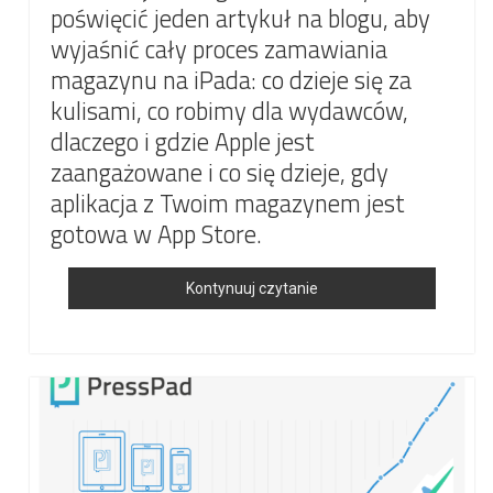
poświęcić jeden artykuł na blogu, aby
wyjaśnić cały proces zamawiania
magazynu na iPada: co dzieje się za
kulisami, co robimy dla wydawców,
dlaczego i gdzie Apple jest
zaangażowane i co się dzieje, gdy
aplikacja z Twoim magazynem jest
gotowa w App Store.
Co
Kontynuuj czytanie
Się
Dzieje,
Gdy
Zamówisz
Aplikację
Na
IPada