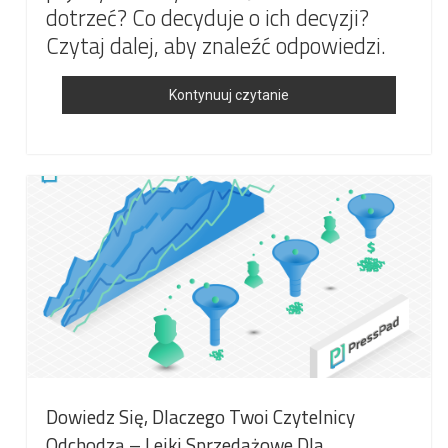
dotrzeć? Co decyduje o ich decyzji?
Czytaj dalej, aby znaleźć odpowiedzi.
5
Kontynuuj czytanie
Rzeczy
O
Tym,
Jak
Poprawić
Sprzedaż
Czasopism
Cyfrowych
Dowiedz Się, Dlaczego Twoi Czytelnicy
Odchodzą – Lejki Sprzedażowe Dla