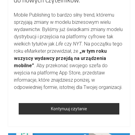
do nowych czytelników.
Mobile Publishing to bardzo silny trend, któremu
sprzyjają zmiany w modelu biznesowym wielu
wydawnictw. Byliśmy już świadkami zmiany modelu
dystrybucji i przejścia na platformy cyfrowe tak
wielkich tytułów jak
Life
czy
NYT
. Na początku tego
roku eMarketer przewidział, że
„w tym roku
wszyscy wydawcy przejdą na urządzenia
mobilne”
. Aby przekonać swojego szefa do
wejścia na platformę App Store, przedstaw
informacje, które znajdziesz poniżej, w
odpowiedniej formie, istotnej dla Twojej organizacji.
Jak
Kontynuuj czytanie
Przekonać
Szefa
Do