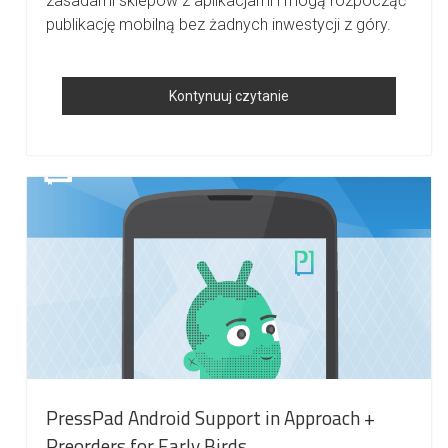
zasadami sklepów z aplikacjami i mogą rozpocząć
publikację mobilną bez żadnych inwestycji z góry.
PressPad
Kontynuuj czytanie
Sprawia,
że
Publikowanie
Czasopism
Na
Androidzie
I
IOS
Jest
łatwe
Jak
Nigdy
Dotąd
PressPad Android Support in Approach +
Preorders for Early Birds