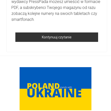
wydawcy PressPada możesz umieścić w formacie
PDF, a subskrybenci Twojego magazynu od razu
zobaczą kolejne numery na swoich tabletach czy
smartfonach.
6
Kontynuuj czytanie
Złotych
Zasad
Projektowania
Sidebar
Udanego
Magazynu
Cyfrowego