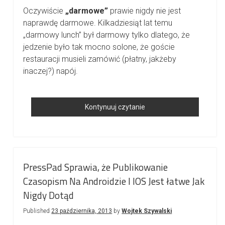
Oczywiście
„darmowe”
prawie nigdy nie jest
naprawdę darmowe. Kilkadziesiąt lat temu
„darmowy lunch” był darmowy tylko dlatego, że
jedzenie było tak mocno solone, że goście
restauracji musieli zamówić (płatny, jakżeby
inaczej?) napój.
Z
Kontynuuj czytanie
Biurka
CEO:
Co
Darmowe
PressPad Sprawia, że Publikowanie
Strony
Czasopism Na Androidzie I IOS Jest łatwe Jak
Od
Apple
Nigdy Dotąd
Oznaczają
Published
23 października, 2013
by
Wojtek Szywalski
Dla