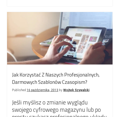
Support
in
Approach
+
Preorders
for
Early
Birds
Jak Korzystać Z Naszych Profesjonalnych,
Darmowych Szablonów Czasopism?
Published
16 października, 2013
by
Wojtek Szywalski
Jeśli myślisz o zmianie wyglądu
swojego cyfrowego magazynu lub po