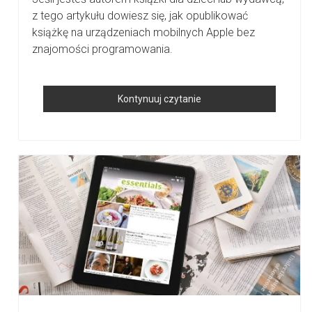
z tego artykułu dowiesz się, jak opublikować
książkę na urządzeniach mobilnych Apple bez
znajomości programowania.
Jak
Kontynuuj czytanie
Opublikować
Genialną
Książkę
Dla
Dzieci
Na
IPadzie?