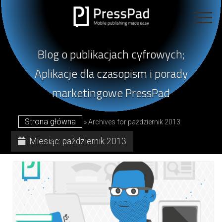
Blog
otwarte
poświęcony
menu
KATEGORIE
publikacjom
open
cyfrowym
Blog o publikacjach cyfrowych;
dropdown
menu
Publikowanie Magazynów Cyfrowych
prowadzony
REALIZACJE
Aplikacje dla czasopism i porady
przez
Mobile Publishing 101
marketingowe PressPad
PressPad
Publikacja Mobilna
OFERTA
Publikowanie W Sieci
KONTAKT
Strona główna
»
Archives for październik 2013
Projektowanie Czasopism
Studia Przypadków
Miesiąc:
październik 2013
Wywiady
Marketing Aplikacji
Sprzedaż Czasopism