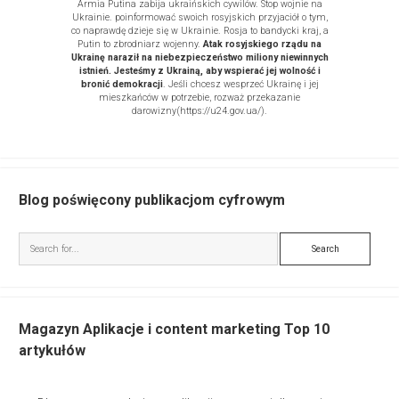
Armia Putina zabija ukraińskich cywilów. Stop wojnie na
Ukrainie. poinformować swoich rosyjskich przyjaciół o tym,
co naprawdę dzieje się w Ukrainie. Rosja to bandycki kraj, a
Putin to zbrodniarz wojenny.
Atak rosyjskiego rządu na
Ukrainę naraził na niebezpieczeństwo miliony niewinnych
istnień. Jesteśmy z Ukrainą, aby wspierać jej wolność i
bronić demokracji
. Jeśli chcesz wesprzeć Ukrainę i jej
mieszkańców w potrzebie, rozważ
przekazanie
darowizny
(https://u24.gov.ua/)
.
Blog poświęcony publikacjom cyfrowym
Search
Magazyn Aplikacje i content marketing Top 10
artykułów