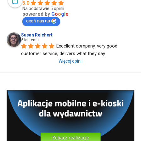
5.0
Na podstawie 5 opinii
powered by
G
o
o
g
l
e
oceń nas na
Susan Reichert
5 lat temu
Excellent company, very good 
customer service, delivers what they say.
Więcej opinii