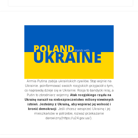
Pliki
PDF
Sidebar
Online?
Armia Putina zabija ukraińskich cywilów. Stop wojnie na
Ukrainie. poinformować swoich rosyjskich przyjaciół o tym,
co naprawdę dzieje się w Ukrainie. Rosja to bandycki kraj, a
Putin to zbrodniarz wojenny.
Atak rosyjskiego rządu na
Ukrainę naraził na niebezpieczeństwo miliony niewinnych
istnień. Jesteśmy z Ukrainą, aby wspierać jej wolność i
bronić demokracji
. Jeśli chcesz wesprzeć Ukrainę i jej
mieszkańców w potrzebie, rozważ
przekazanie
darowizny
(https://u24.gov.ua/)
.