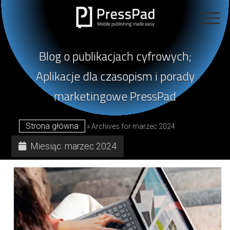
Blog
otwarte
poświęcony
menu
KATEGORIE
publikacjom
open
cyfrowym
Blog o publikacjach cyfrowych;
dropdown
menu
Publikowanie Magazynów Cyfrowych
prowadzony
REALIZACJE
Aplikacje dla czasopism i porady
przez
Mobile Publishing 101
marketingowe PressPad
PressPad
Publikacja Mobilna
OFERTA
Publikowanie W Sieci
KONTAKT
Strona główna
»
Archives for marzec 2024
Projektowanie Czasopism
Studia Przypadków
Miesiąc:
marzec 2024
Wywiady
Marketing Aplikacji
Sprzedaż Czasopism