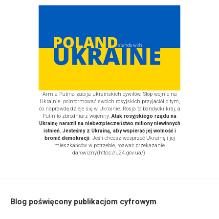
Armia Putina zabija ukraińskich cywilów. Stop wojnie na
Ukrainie. poinformować swoich rosyjskich przyjaciół o tym,
co naprawdę dzieje się w Ukrainie. Rosja to bandycki kraj, a
Putin to zbrodniarz wojenny.
Atak rosyjskiego rządu na
Ukrainę naraził na niebezpieczeństwo miliony niewinnych
istnień. Jesteśmy z Ukrainą, aby wspierać jej wolność i
bronić demokracji
. Jeśli chcesz wesprzeć Ukrainę i jej
mieszkańców w potrzebie, rozważ
przekazanie
darowizny
(https://u24.gov.ua/)
.
Blog poświęcony publikacjom cyfrowym