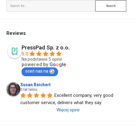
Search
Reviews
PressPad Sp. z o.o.
5.0
Na podstawie 5 opinii
powered by
G
o
o
g
l
e
oceń nas na
Susan Reichert
5 lat temu
Excellent company, very good 
customer service, delivers what they say.
Więcej opinii