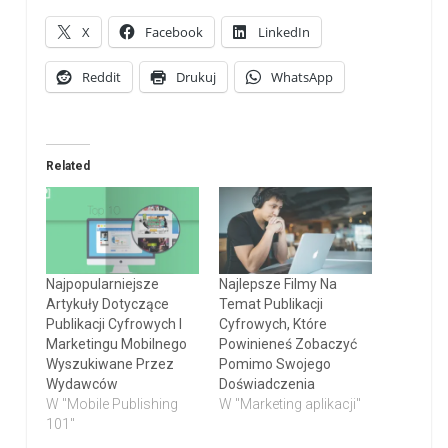
X
Facebook
LinkedIn
Reddit
Drukuj
WhatsApp
Related
Najpopularniejsze
Najlepsze Filmy Na
Artykuły Dotyczące
Temat Publikacji
Publikacji Cyfrowych I
Cyfrowych, Które
Marketingu Mobilnego
Powinieneś Zobaczyć
Wyszukiwane Przez
Pomimo Swojego
Wydawców
Doświadczenia
W "Mobile Publishing
W "Marketing aplikacji"
101"