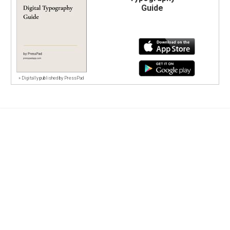
Guide
»
Digitally published by PressPad