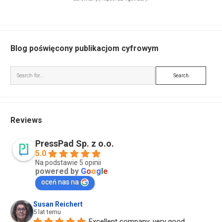
Blog poświęcony publikacjom cyfrowym
Search
Reviews
PressPad Sp. z o.o.
5.0
Na podstawie 5 opinii
powered by
G
o
o
g
l
e
oceń nas na
Susan Reichert
5 lat temu
Excellent company, very good 