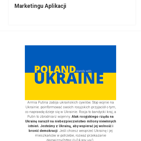
Marketingu Aplikacji
Sidebar
Armia Putina zabija ukraińskich cywilów. Stop wojnie na
Ukrainie. poinformować swoich rosyjskich przyjaciół o tym,
co naprawdę dzieje się w Ukrainie. Rosja to bandycki kraj, a
Putin to zbrodniarz wojenny.
Atak rosyjskiego rządu na
Ukrainę naraził na niebezpieczeństwo miliony niewinnych
istnień. Jesteśmy z Ukrainą, aby wspierać jej wolność i
bronić demokracji
. Jeśli chcesz wesprzeć Ukrainę i jej
mieszkańców w potrzebie, rozważ
przekazanie
darowizny
(https://u24.gov.ua/)
.