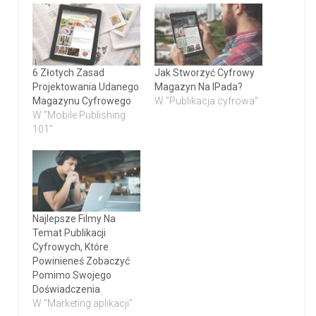
6 Złotych Zasad
Jak Stworzyć Cyfrowy
Projektowania Udanego
Magazyn Na IPada?
Magazynu Cyfrowego
W "Publikacja cyfrowa"
W "Mobile Publishing
101"
Najlepsze Filmy Na
Temat Publikacji
Cyfrowych, Które
Powinieneś Zobaczyć
Pomimo Swojego
Doświadczenia
W "Marketing aplikacji"