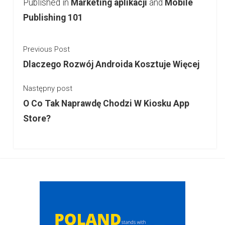
Published in
Marketing aplikacji
and
Mobile
Publishing 101
Previous Post
Dlaczego Rozwój Androida Kosztuje Więcej
Następny post
O Co Tak Naprawdę Chodzi W Kiosku App
Store?
Sidebar