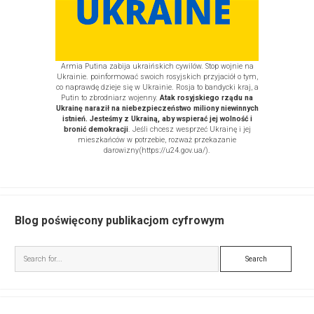
Armia Putina zabija ukraińskich cywilów. Stop wojnie na
Ukrainie. poinformować swoich rosyjskich przyjaciół o tym,
co naprawdę dzieje się w Ukrainie. Rosja to bandycki kraj, a
Putin to zbrodniarz wojenny.
Atak rosyjskiego rządu na
Ukrainę naraził na niebezpieczeństwo miliony niewinnych
istnień. Jesteśmy z Ukrainą, aby wspierać jej wolność i
bronić demokracji
. Jeśli chcesz wesprzeć Ukrainę i jej
mieszkańców w potrzebie, rozważ
przekazanie
darowizny
(https://u24.gov.ua/)
.
Blog poświęcony publikacjom cyfrowym
Search