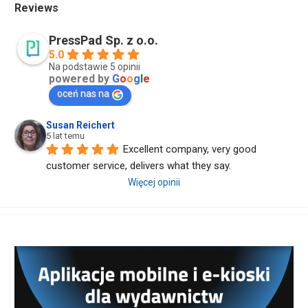
Reviews
PressPad Sp. z o.o.
5.0
Na podstawie 5 opinii
powered by
G
o
o
g
l
e
oceń nas na
Susan Reichert
5 lat temu
Excellent company, very good 
customer service, delivers what they say.
Więcej opinii