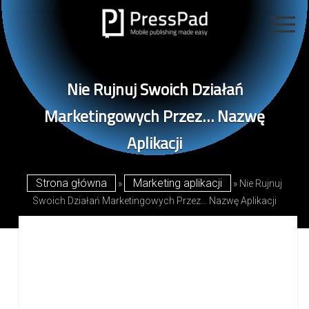
Blog
otwarte
poświęcony
menu
KATEGORIE
publikacjom
open
cyfrowym
dropdown
Nie Rujnuj Swoich Działań
menu
Publikowanie Magazynów Cyfrowych
prowadzony
REALIZACJE
przez
Mobile Publishing 101
Marketingowych Przez… Nazwę
PressPad
Publikacja Mobilna
OFERTA
Aplikacji
Publikowanie W Sieci
KONTAKT
Projektowanie Czasopism
Strona główna
Marketing aplikacji
»
»
Nie Rujnuj
Studia Przypadków
Swoich Działań Marketingowych Przez… Nazwę Aplikacji
Wywiady
Marketing Aplikacji
Sprzedaż Czasopism