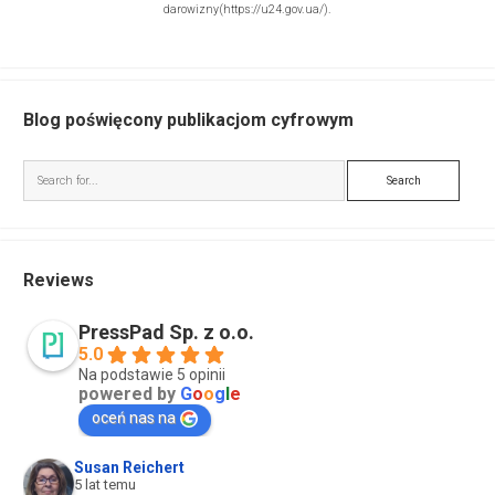
darowizny
(https://u24.gov.ua/)
.
Blog poświęcony publikacjom cyfrowym
Search
Reviews
PressPad Sp. z o.o.
5.0
Na podstawie 5 opinii
powered by
G
o
o
g
l
e
oceń nas na
Susan Reichert
5 lat temu