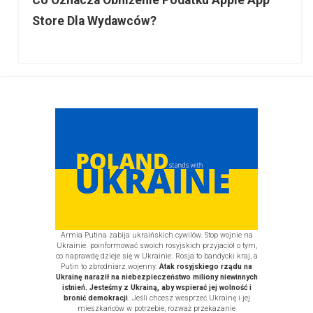
Store Dla Wydawców?
Sidebar
Armia Putina zabija ukraińskich cywilów. Stop wojnie na
Ukrainie. poinformować swoich rosyjskich przyjaciół o tym,
co naprawdę dzieje się w Ukrainie. Rosja to bandycki kraj, a
Putin to zbrodniarz wojenny.
Atak rosyjskiego rządu na
Ukrainę naraził na niebezpieczeństwo miliony niewinnych
istnień. Jesteśmy z Ukrainą, aby wspierać jej wolność i
bronić demokracji
. Jeśli chcesz wesprzeć Ukrainę i jej
mieszkańców w potrzebie, rozważ
przekazanie