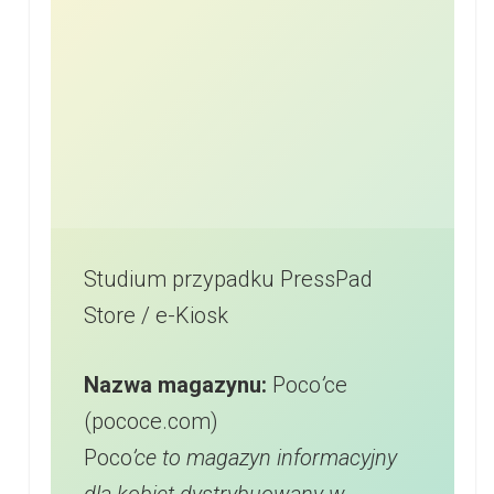
Studium przypadku PressPad
Store / e-Kiosk
Nazwa magazynu:
Poco
’
ce
(pococe.com)
Poco
’ce to magazyn informacyjny