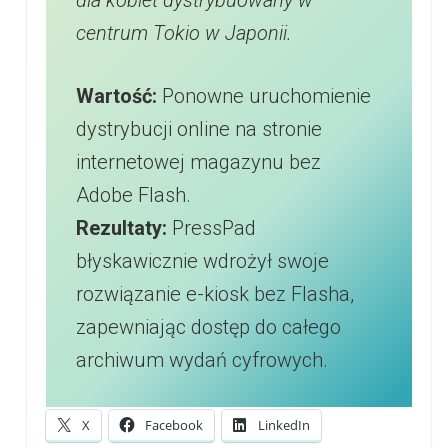
dla kobiet dystrybuowany w
centrum Tokio w Japonii.
Wartość:
Ponowne uruchomienie
dystrybucji online na stronie
internetowej magazynu bez
Adobe Flash.
Rezultaty:
PressPad
błyskawicznie wdrożył swoje
rozwiązanie e-kiosk bez Flasha,
zapewniając dostęp do całego
archiwum wydań cyfrowych.
X
Facebook
LinkedIn