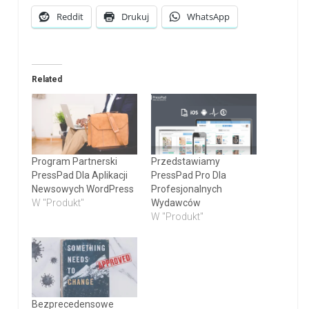
Reddit
Drukuj
WhatsApp
Related
Program Partnerski
Przedstawiamy
PressPad Dla Aplikacji
PressPad Pro Dla
Newsowych WordPress
Profesjonalnych
W "Produkt"
Wydawców
W "Produkt"
Bezprecedensowe