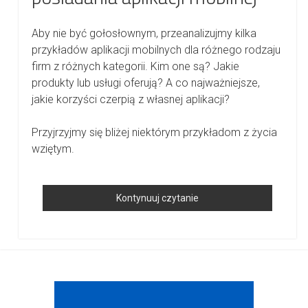
Aby nie być gołosłownym, przeanalizujmy kilka
przykładów aplikacji mobilnych dla różnego rodzaju
firm z różnych kategorii. Kim one są? Jakie
produkty lub usługi oferują? A co najważniejsze,
jakie korzyści czerpią z własnej aplikacji?
Przyjrzyjmy się bliżej niektórym przykładom z życia
wziętym.
Jak
Kontynuuj czytanie
Małe
I
średnie
Sidebar
Firmy
Mogą
Skorzystać