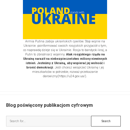
Na
Posiadaniu
Własnej
Aplikacji
Mobilnej?
Armia Putina zabija ukraińskich cywilów. Stop wojnie na
Ukrainie. poinformować swoich rosyjskich przyjaciół o tym,
co naprawdę dzieje się w Ukrainie. Rosja to bandycki kraj, a
Putin to zbrodniarz wojenny.
Atak rosyjskiego rządu na
Ukrainę naraził na niebezpieczeństwo miliony niewinnych
istnień. Jesteśmy z Ukrainą, aby wspierać jej wolność i
bronić demokracji
. Jeśli chcesz wesprzeć Ukrainę i jej
mieszkańców w potrzebie, rozważ
przekazanie
darowizny
(https://u24.gov.ua/)
.
Blog poświęcony publikacjom cyfrowym
Search