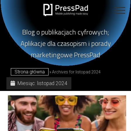
Blog
otwarte
poświęcony
menu
KATEGORIE
publikacjom
open
cyfrowym
Blog o publikacjach cyfrowych;
dropdown
menu
Publikowanie Magazynów Cyfrowych
prowadzony
REALIZACJE
Aplikacje dla czasopism i porady
przez
Mobile Publishing 101
marketingowe PressPad
PressPad
Publikacja Mobilna
OFERTA
Publikowanie W Sieci
KONTAKT
Strona główna
»
Archives for listopad 2024
Projektowanie Czasopism
Studia Przypadków
Miesiąc:
listopad 2024
Wywiady
Marketing Aplikacji
Sprzedaż Czasopism